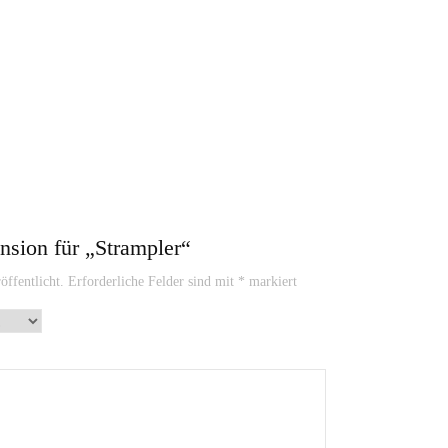
ension für „Strampler“
öffentlicht.
Erforderliche Felder sind mit
*
markiert