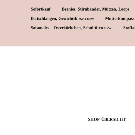
Sofortkauf
Beanies, Stirnbänder, Mützen, Loops
Bettschlangen, Gewichtskissen usw
Mutterkindpass
Saisonales – Osterkörbchen, Schultüten usw.
Stoff
Ba
Jer
Mus
Sw
SHOP-ÜBERSICHT