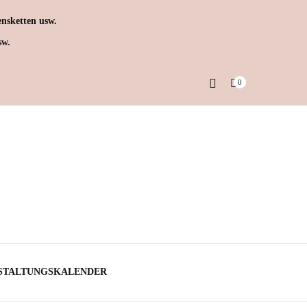
nsketten usw.
sw.
0
STALTUNGSKALENDER