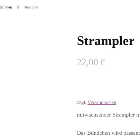
cken uvm.
Strampler
BAUMWOLL-STOFFE
JERSEY-STOFFE
Strampler
SWEAT-STOFFE
22,00
€
MUSSELIN-STOFFE
MINKY – STOFFE
zzgl.
Versandkosten
mitwachsender Strampler m
Das Bündchen wird passend