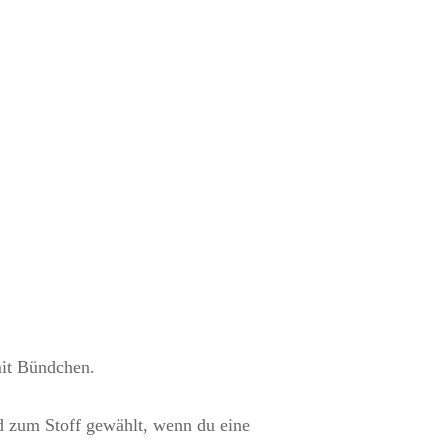
JERSEY FÜR MÄDCHEN
JERSEY FÜR JUNGS
JERSEY FÜR MAMAS
it Bündchen.
 zum Stoff gewählt, wenn du eine