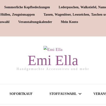
Sommerliche Kopfbedeckungen
Lederpuschen, Walkstiefel, Name
-Hüllen, Zeugnismappen
Tassen, Wagenlöser, Lesezeichen, Taschen u
auswahl
Veranstaltungskalender
Mein Konto
umwoll-Stoffe
sey-Stoffe
Emi Ella
Jersey für Jungs
selin-Stoffe
Handgemachte Accessoires und mehr
Jersey für Mädchen
eat-Stoffe
Jersey für Mamas
SOFORTKAUF
STOFFAUSWAHL
VERAN