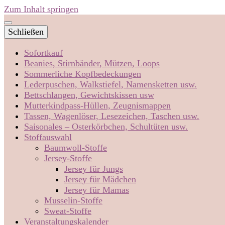
Zum Inhalt springen
Schließen
Sofortkauf
Beanies, Stirnbänder, Mützen, Loops
Sommerliche Kopfbedeckungen
Lederpuschen, Walkstiefel, Namensketten usw.
Bettschlangen, Gewichtskissen usw
Mutterkindpass-Hüllen, Zeugnismappen
Tassen, Wagenlöser, Lesezeichen, Taschen usw.
Saisonales – Osterkörbchen, Schultüten usw.
Stoffauswahl
Baumwoll-Stoffe
Jersey-Stoffe
Jersey für Jungs
Jersey für Mädchen
Jersey für Mamas
Musselin-Stoffe
Sweat-Stoffe
Veranstaltungskalender