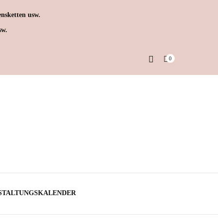
nsketten usw.
sw.
0
STALTUNGSKALENDER