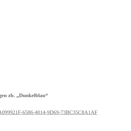
JERSEY FÜR MÄDCHEN
JERSEY FÜR JUNGS
JERSEY FÜR MAMAS
agen zb. „Dunkelblau“