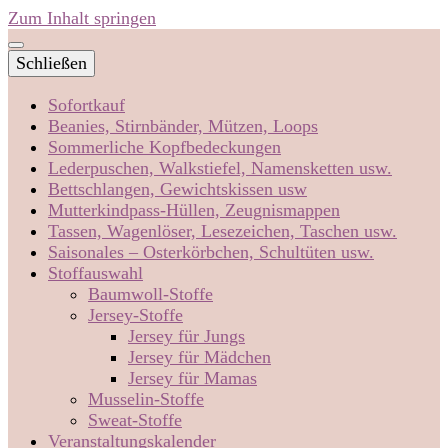
Zum Inhalt springen
Schließen
Sofortkauf
Beanies, Stirnbänder, Mützen, Loops
Sommerliche Kopfbedeckungen
Lederpuschen, Walkstiefel, Namensketten usw.
Bettschlangen, Gewichtskissen usw
Mutterkindpass-Hüllen, Zeugnismappen
Tassen, Wagenlöser, Lesezeichen, Taschen usw.
Saisonales – Osterkörbchen, Schultüten usw.
Stoffauswahl
Baumwoll-Stoffe
Jersey-Stoffe
Jersey für Jungs
Jersey für Mädchen
Jersey für Mamas
Musselin-Stoffe
Sweat-Stoffe
Veranstaltungskalender