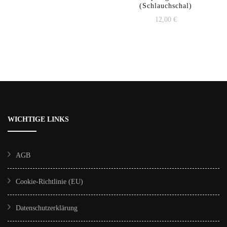
(Schlauchschal)
auf.
12,00
€
Die
Optionen
können
auf
der
Produktseite
WICHTIGE LINKS
gewählt
werden
AGB
Cookie-Richtlinie (EU)
Datenschutzerklärung