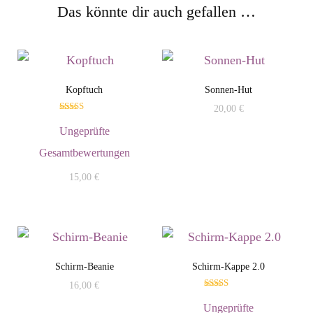
Das könnte dir auch gefallen …
Kopftuch
Sonnen-Hut
20,00
€
Bewertet mit
5.00
Ungeprüfte
von 5
Gesamtbewertungen
15,00
€
Schirm-Beanie
Schirm-Kappe 2.0
16,00
€
Bewertet mit
5.00
Ungeprüfte