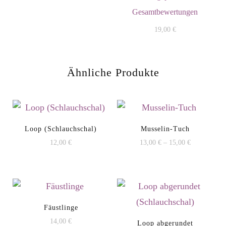
von 5
Gesamtbewertungen
19,00
€
Ähnliche Produkte
Loop (Schlauchschal)
Musselin-Tuch
12,00
€
13,00
€
–
15,00
€
Dieses
Produkt
weist
mehrere
Fäustlinge
Varianten
14,00
€
Loop abgerundet