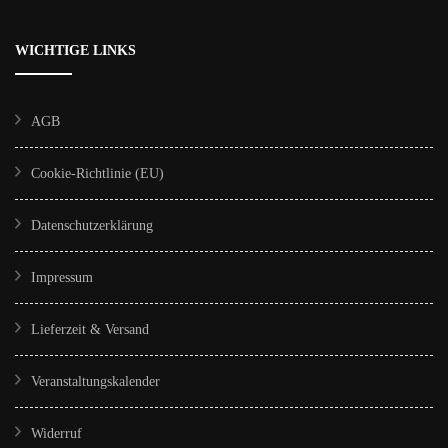
Varianten
auf.
WICHTIGE LINKS
Die
Optionen
AGB
können
auf
Cookie-Richtlinie (EU)
der
Produktseite
Datenschutzerklärung
gewählt
Impressum
werden
Lieferzeit & Versand
Veranstaltungskalender
Widerruf